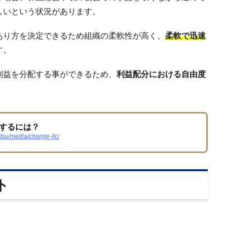
しいという状況があります。
あり方を決定できるため組織の柔軟性が高く、
柔軟で迅速
す。
利益を分配する事ができるため、
利益配分における自由度
するには？
itsu/media/change-llc/
ト