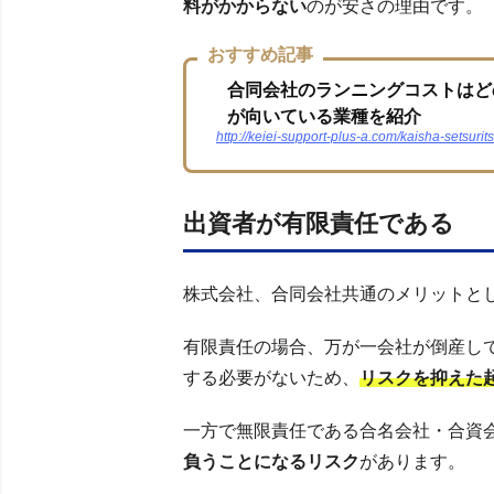
料がかからない
のが安さの理由です。
おすすめ記事
合同会社のランニングコストはど
が向いている業種を紹介
http://keiei-support-plus-a.com/kaisha-setsuri
出資者が有限責任である
株式会社、合同会社共通のメリットと
有限責任の場合、万が一会社が倒産し
する必要がないため、
リスクを抑えた
一方で無限責任である合名会社・合資
負うことになるリスク
があります。