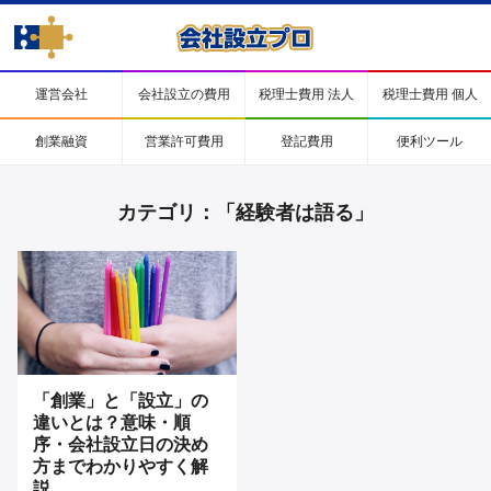
運営会社
会社設立の費用
税理士費用 法人
税理士費用 個人
創業融資
営業許可費用
登記費用
便利ツール
カテゴリ：「経験者は語る」
「創業」と「設立」の
違いとは？意味・順
序・会社設立日の決め
方までわかりやすく解
説