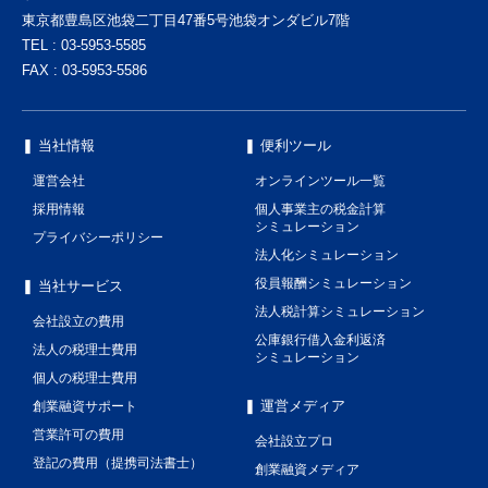
東京都豊島区池袋二丁目47番5号池袋オンダビル7階
TEL : 03-5953-5585
FAX : 03-5953-5586
❚ 当社情報
❚ 便利ツール
運営会社
オンラインツール一覧
採用情報
個人事業主の税金計算
シミュレーション
プライバシーポリシー
法人化シミュレーション
役員報酬シミュレーション
❚ 当社サービス
法人税計算シミュレーション
会社設立の費用
公庫銀行借入金利返済
法人の税理士費用
シミュレーション
個人の税理士費用
❚ 運営メディア
創業融資サポート
営業許可の費用
会社設立プロ
登記の費用（提携司法書士）
創業融資メディア